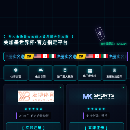

EN
/
JP